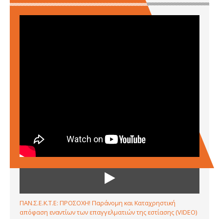
ΠΑΝ.Σ.Ε.Κ.Τ.Ε: ΠΡΟΣΟΧΗ! Παράνομη και Καταχρηστική
απόφαση εναντίων των επαγγελματιών της εστίασης (VIDEO)