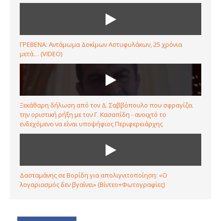
ΓΡΕΒΕΝΑ: Αντάμωμα Δοκίμων Αστυφυλάκων, 25 χρόνια
μετά… (VIDEO)
Ξεκάθαρη δήλωση από τον Δ. Σαββόπουλο που σφραγίζει
την οριστική ρήξη με τον Γ. Κασαπίδη - ανοιχτό το
ενδεχόμενο να είναι υποψήφιος Περιφερειάρχης
Δασταμάνης σε Βορίδη για απολιγνιτοποίηση: «Ο
λογαριασμός δεν βγαίνει» (Βίντεο+Φωτογραφίες)