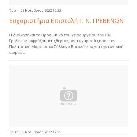
Τρίτη, 08 Νοέμβριος 2022 12:23
Ευχαριστήρια Επιστολή Γ. Ν. ΓΡΕΒΕΝΩΝ
Η Διοίκησηκαι το Προσωπικό του χειρουργείου του Γ.Ν.
Γρεβενών, εκφράζουμετιςθερμές μας ευχαριστίεςπρος τον
Πολιτιστικό Μορφωτικό Σύλλογο Βατολάκκου,για την ευγενική
δωρεά…
Τρίτη, 08 Νοέμβριος 2022 12:21