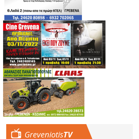
Greveniotis
TV